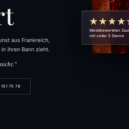
rt
★★★★
Meistbewerteter Zau
mit voller 5 Sterne
unst aus Frankreich,
in ihren Bann zieht.
nicht."
 151 75 78