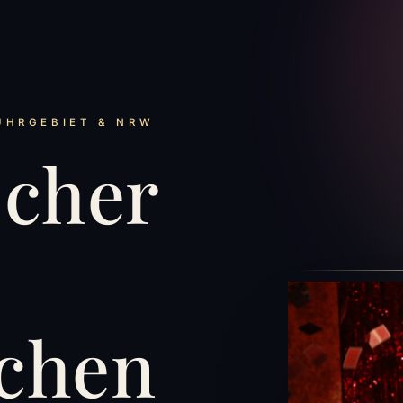
UHRGEBIET & NRW
scher
chen