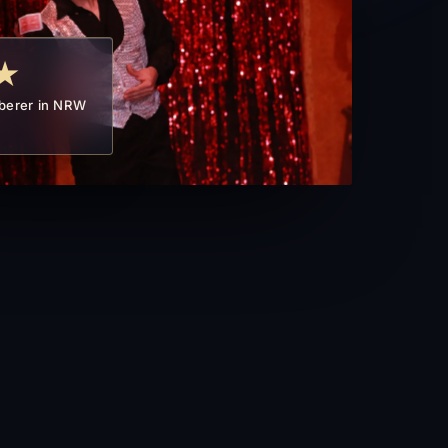
★
berer in NRW